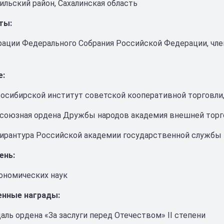
рильский район, Сахалинская область
ты:
ации Федерального Собрания Российской Федерации, чле
е:
овосибирской институт советской кооперативной торговл
сесоюзная ордена Дружбы народов академия внешней торг
спирантура Российской академии государственной службы
ень:
ономических наук
енные награды:
даль ордена «За заслуги перед Отечеством» II степени