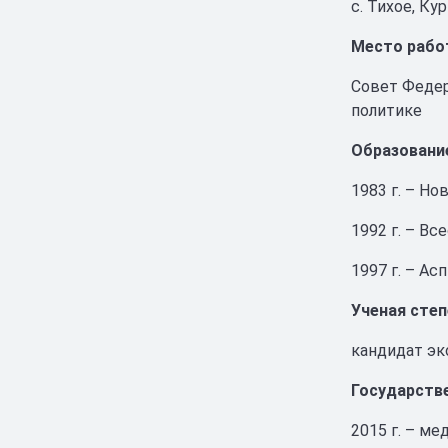
с. Тихое, Ку
Место рабо
Совет Федер
политике
Образовани
1983 г. – Н
1992 г. – В
1997 г. – А
Ученая степ
кандидат эк
Государств
2015 г. – ме