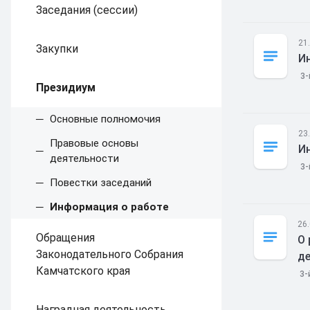
Заседания (сессии)
21
Закупки
И
3-
Президиум
Основные полномочия
23
Правовые основы
И
деятельности
3-
Повестки заседаний
Информация о работе
26
Обращения
О 
Законодательного Собрания
де
Камчатского края
3-
Наградная деятельность