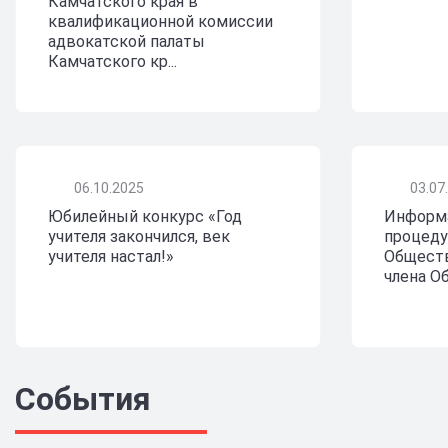
Камчатского края в
квалификационной комиссии
адвокатской палаты
Камчатского кр...
06.10.2025
03.07
Юбилейный конкурс «Год
Информа
учителя закончился, век
процеду
учителя настал!»
Обществ
члена О
События