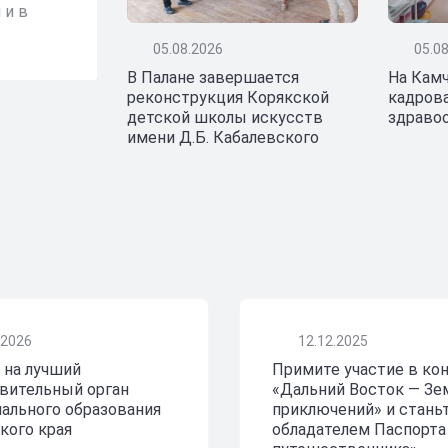
силы
 и в
26 июля Россия празднует День ВМФ 
05.08.2026
05.0
образования Военно-Морского Флота
В Палане завершается
На Кам
реконструкция Корякской
кадрова
детской школы искусств
здраво
имени Д.Б. Кабалевского
.2026
12.12.2025
 на лучший
Примите участие в ко
вительный орган
«Дальний Восток — Зе
ального образования
приключений» и стань
кого края
обладателем Паспорта