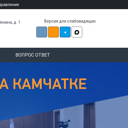
правление
Версия для слабовидящих
енина, д. 1
ВОПРОС ОТВЕТ
рая
рая