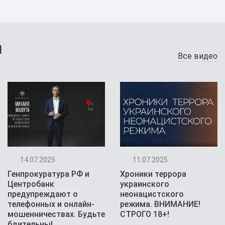
я
Все видео
14.07.2025
11.07.2025
Генпрокуратура РФ и
Хроники террора
Центробанк
украинского
предупреждают о
неонацистского
телефонных и онлайн-
режима. ВНИМАНИЕ!
мошенничествах. Будьте
СТРОГО 18+!
бдительны!