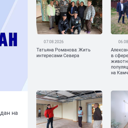
07.08.2026
06.0
Татьяна Романова: Жить
Алекса
интересами Севера
в сфере
животн
популя
на Кам
25.07.2026
дан на
Андрей Копылов: Военно-Мо
России — это гордость стра