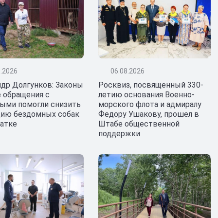
8.2026
06.08.2026
ндр Долгунков: Законы
Росквиз, посвященный 330-
 обращения с
летию основания Военно-
ыми помогли снизить
морского флота и адмиралу
цию бездомных собак
Федору Ушакову, прошел в
чатке
Штабе общественной
поддержки
10.07.2026
рской Флот
Депутаты Законо
ны и символ нашей
Камчатского края