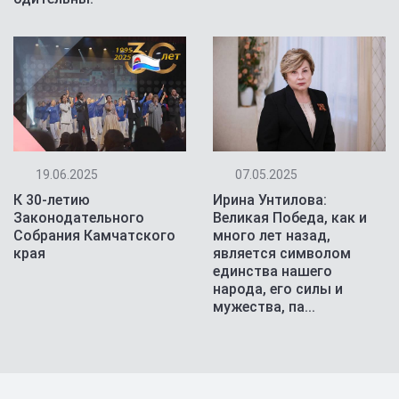
Анд
нчился, Век учителя настал!
19.06.2025
07.05.2025
К 30-летию
Ирина Унтилова:
Законодательного
Великая Победа, как и
Собрания Камчатского
много лет назад,
края
является символом
единства нашего
народа, его силы и
мужества, па...