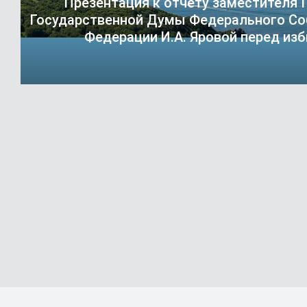
Презентация к отчету заместителя
Государственной Думы Федерального Со
Федерации И.А. Яровой перед из