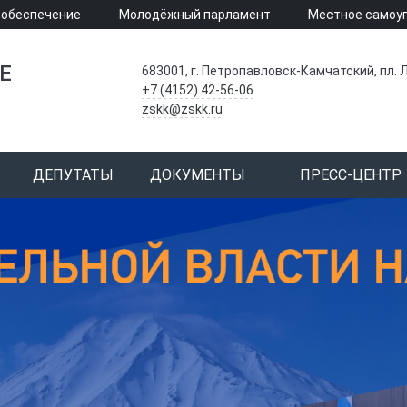
 обеспечение
Молодёжный парламент
Местное самоу
Е
683001, г. Петропавловск-Камчатский, пл. Л
+7 (4152) 42-56-06
zskk@zskk.ru
ДЕПУТАТЫ
ДОКУМЕНТЫ
ПРЕСС-ЦЕНТР
 Собрания приглашают жителей Камчатского к
 Собрания приглашают жителей Камчатского к