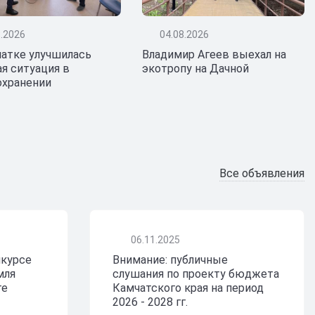
Днем рыбака
и 330-летие
Наступающий праздник
8.2026
04.08.2026
 России.
регионе.
чатке улучшилась
Владимир Агеев выехал на
я ситуация в
экотропу на Дачной
охранении
Все объявления
06.11.2025
нкурсе
Внимание: публичные
мля
слушания по проекту бюджета
те
Камчатского края на период
2026 - 2028 гг.