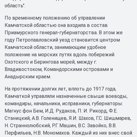
область".
По временному положению об управлении
Камчатской областью она входила в состав
Приамурского генерал-губернаторства. В этом же
году Петропавловский уезд становится центром
Камчатской области, занимающим удобное
положение на морских путях вдоль побережий
Охотского и Берингова морей, между г.
Владивостоком, Командорскими островами и
Анадырским краем.
На протяжении долгих лет, вплоть до 1917 года,
Камчаткой управляли назначенные свыше воеводы,
командиры, начальники, исправники, губернаторы:
Магнус фон Бем, И.Д. Рудаков, П. И. Рикорд, Ф.Е.
Станицкий, А.В. Голенищев, Я.И. Шахов, Г.С. Шишмарев,
Н. Страннолюбский, Р.Г. Машин, В.С. Завойко, В.В.
Перфильев, Н.В. Мономахов. Каждый из них внес свой