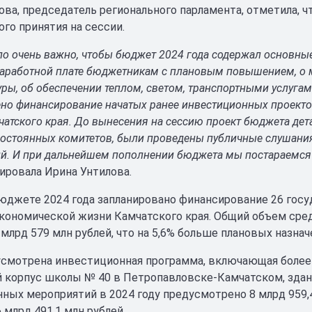
ова, председатель регионального парламента, отметила, 
ого принятия на сессии.
ло очень важно, чтобы бюджет 2024 года содержал основные
 заработной плате бюджетникам с плановым повышением, о 
уры, об обеспечении теплом, светом, транспортными услуга
ено финансирование начатых ранее инвестиционных проектов
атского края. До вынесения на сессию проект бюджета дет
постоянных комитетов, были проведены публичные слушания
й. И при дальнейшем пополнении бюджета мы постараемся
ровала Ирина Унтилова.
юджете 2024 года запланировано финансирование 26 го
кономической жизни Камчатского края. Общий объем сред
млрд 579 млн рублей, что на 5,6% больше плановых назнач
смотрена инвестиционная программа, включающая более 9
й корпус школы № 40 в Петропавловске-Камчатском, здан
ных мероприятий в 2024 году предусмотрено 8 млрд 959,4 
 млрд 491,1 млн рублей.