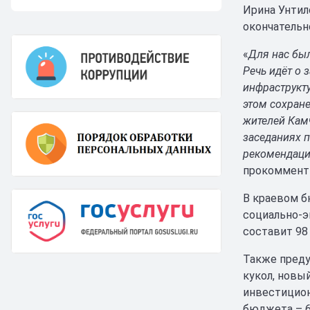
Ирина Унтил
окончательн
«
Для нас бы
Речь идёт о
инфраструкт
этом сохран
жителей Камч
заседаниях 
рекомендаци
прокомменти
В краевом б
социально-э
составит 98 
Также преду
кукол, новы
инвестицион
бюджета – 6