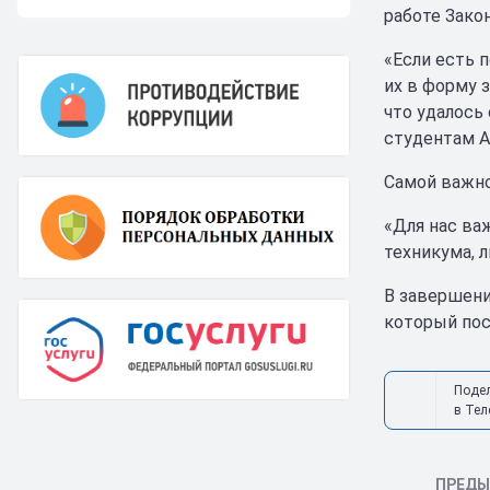
работе Зако
«Если есть 
их в форму 
что удалось
студентам А
Самой важно
«Для нас ва
техникума, 
В завершени
который пос
Поде
в Тел
ПРЕД