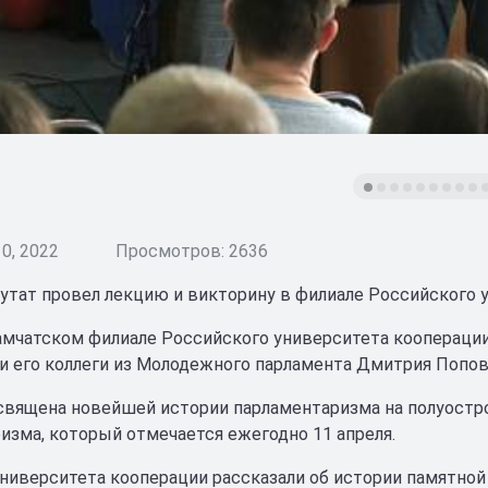
0, 2022
Просмотров: 2636
утат провел лекцию и викторину в филиале Российского 
камчатском филиале Российского университета кооперации
и его коллеги из Молодежного парламента Дмитрия Попов
священа новейшей истории парламентаризма на полуостро
изма, который отмечается ежегодно 11 апреля.
ниверситета кооперации рассказали об истории памятной