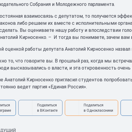
нодательного Собрания и Молодежного парламента.
постоянная взаимосвязь с депутатом, то получается эффек
законов либо решаем их вместе с исполнительными орган
 сделать. Вы оцениваете нашу работу и впоследствии голос
натолий Кирносенко. – И тогда вы понимаете, зачем вам 
й оценкой работы депутата Анатолий Кирносенко назвал 
жно то, что говорите вы. В прошлый раз, когда мы встреч
люди высказывались о власти, и эта откровенность очень ц
е Анатолий Кирносенко пригласил студентов попробовать
тоянно ведет партия «Единая Россия».
литься
Поделиться
Поделиться
еграме
в ВКонтакте
в Одноклассники
ЫДУЩИЙ