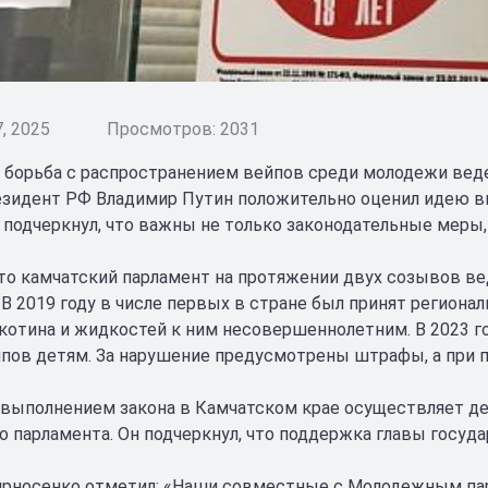
, 2025
Просмотров: 2031
 борьба с распространением вейпов среди молодежи ведет
езидент РФ Владимир Путин положительно оценил идею вв
 подчеркнул, что важны не только законодательные меры,
то камчатский парламент на протяжении двух созывов ве
 В 2019 году в числе первых в стране был принят региона
котина и жидкостей к ним несовершеннолетним. В 2023 го
пов детям. За нарушение предусмотрены штрафы, а при 
 выполнением закона в Камчатском крае осуществляет де
 парламента. Он подчеркнул, что поддержка главы госуд
рносенко отметил: «Наши совместные с Молодежным па