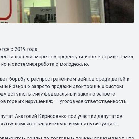
ся с 2019 года.
ести полный запрет на продажу вейпов в стране. Глава
 но и системная работа с молодежью.
дет борьбу с распространением вейпов среди детей и
льный закон о запрете продажи электронных систем
ду вступил в силу федеральный закон о запрете
повторных нарушениях — уголовная ответственность.
путат Анатолий Кирносенко при участии депутатов
арства поможет кардинально изменить ситуацию.
рламентом рейды по торговым точкам показывают, что