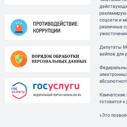
действующие
рекламируют
соцсети и м
различные с
ужесточении
Депутаты Мо
вейпов для 
Федеральные
электронных
абсолютного
Камчатские 
готовится к
«Это позвол