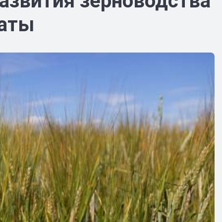
развития зерноводства
таты