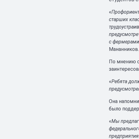
«
Профориент
старших кла
трудоустраив
предусмотре
с фермерами
Мананников.
По мнению с
заинтересов
«
Ребята долж
предусмотре
Она напомни
было поддер
«
Мы предлага
федеральног
предприятия