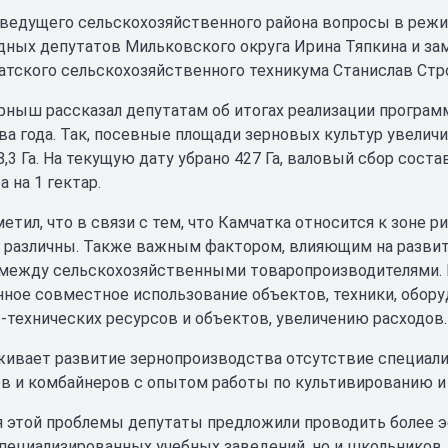
ведущего сельскохозяйственного района вопросы в реж
дных депутатов Мильковского округа Ирина Тяпкина и за
атского сельскохозяйственного техникума Станислав Стр
рныш рассказал депутатам об итогах реализации програм
ва года. Так, посевные площади зерновых культур увеличи
,3 Га. На текущую дату убрано 427 Га, валовый сбор сост
а на 1 гектар.
етил, что в связи с тем, что Камчатка относится к зоне 
од различны. Также важным фактором, влияющим на развит
между сельскохозяйственными товаропроизводителями. 
ное совместное использование объектов, техники, обору
-технических ресурсов и объектов, увеличению расходов.
ивает развитие зернопроизводства отсутствие специали
в и комбайнеров с опытом работы по культивированию и 
 этой проблемы депутаты предложили проводить более 
пециализированных учебных заведений, но и школьников.