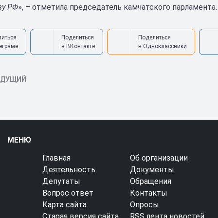
ву РФ
», – отметила председатель камчатского парламента.
литься
Поделиться
Поделиться
еграме
в ВКонтакте
в Одноклассники
ЫДУЩИЙ
МЕНЮ
Главная
Об организации
Деятельность
Документы
Депутаты
Обращения
Вопрос ответ
Контакты
Карта сайта
Опросы
Старая версия сайта
RSS лента новостей