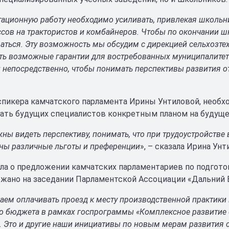
ационную работу необходимо усиливать, привлекая школьни
ссов на трактористов и комбайнеров. Чтобы по окончании 
аться. Эту возможность мы обсудим с дирекцией сельхозте
ть возможные гарантии для востребованных муниципалитет
 непосредственно, чтобы понимать перспективы развития о
пикера камчатского парламента Ирины Унтиловой, необхо
ать будущих специалистов конкретным планом на будуще
ны видеть перспективу, понимать, что при трудоустройстве
ны различные льготы и преференции
», – сказала Ирина Унт
ла о предложении камчатских парламентариев по подгото
жано на заседании Парламентской Ассоциации «Дальний В
ем оплачивать проезд к месту производственной практики 
о бюджета в рамках госпрограммы «Комплексное развитие се
. Это и другие наши инициативы по новым мерам развития