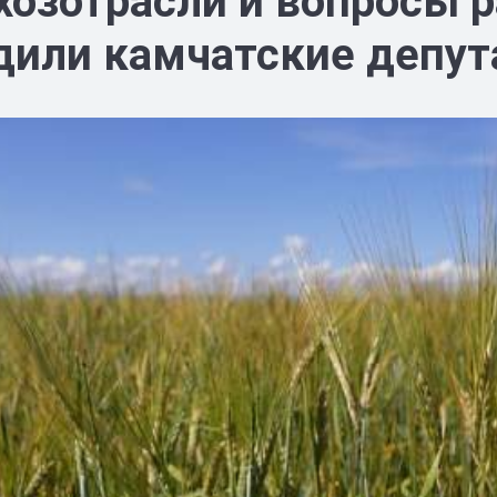
хозотрасли и вопросы 
дили камчатские депу