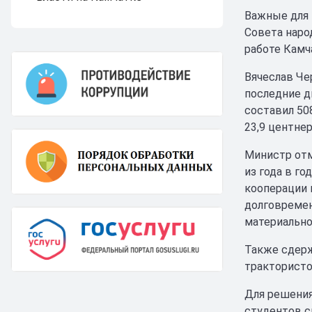
Важные для 
Совета наро
работе Камч
Вячеслав Че
последние д
составил 508
23,9 центнер
Министр отм
из года в г
кооперации 
долговремен
материально
Также сдерж
трактористо
Для решения
студентов с