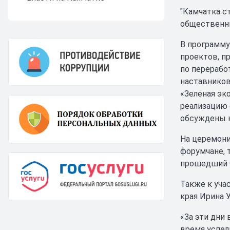
"Камчатка с
общественны
В программу
проектов, п
по перерабо
наставников
«Зеленая эк
реализацию 
обсуждены н
На церемони
форумчане, т
прошедший Ф
Также к уча
края Ирина 
«За эти дни 
время успели