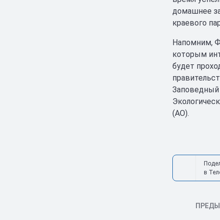
домашнее за
краевого па
Напомним, Ф
которым инт
будет прохо
правительст
Заповедный 
Экологическ
(АО).
Поде
в Тел
ПРЕД