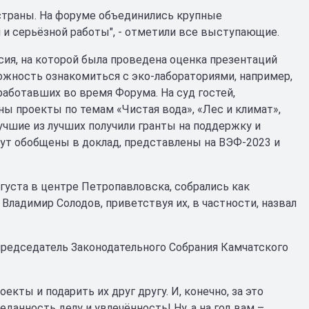
страны. На форуме объединились крупные
и серьёзной работы", - отметили все выступающие.
ия, на которой была проведена оценка презентаций
ожность ознакомиться с эко-лабораториями, например,
работавших во время Форума. На суд гостей,
ы проекты по темам «Чистая вода», «Лес и климат»,
учшие из лучших получили гранты на поддержку и
ут обобщены в доклад, представлены на ВЭФ-2023 и
густа в центре Петропавловска, собрались как
 Владимир Солодов, приветствуя их, в частности, назвал
председатель Законодательного Собрания Камчатского
екты и подарить их друг другу. И, конечно, за это
данность делу и увлечённость! Ну, а на год вам –