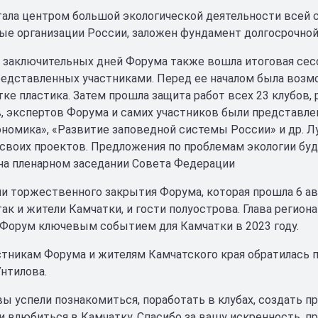
тала центром большой экологической деятельности всей 
е организации России, заложен фундамент долгосрочной 
 заключительных дней Форума также вошла итоговая сесс
редставленных участниками. Перед ее началом была возм
тке пластика. Затем прошла защита работ всех 23 клубов, 
, экспертов Форума и самих участников были представлен
ономика», «Развитие заповедной системы России» и др. Л
своих проектов. Предложения по проблемам экологии буд
а пленарном заседании Совета Федерации
и торжественного закрытия Форума, которая прошла 6 ав
ак и жители Камчатки, и гости полуострова. Глава региона
орум ключевым событием для Камчатки в 2023 году.
стникам Форума и жителям Камчатского края обратилась 
Унтилова.
вы успели познакомиться, поработать в клубах, создать про
 влюбиться в Камчатку. Спасибо за вашу искренность, пре