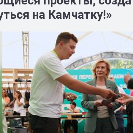
щиеся проекты, создат
уться на Камчатку!»