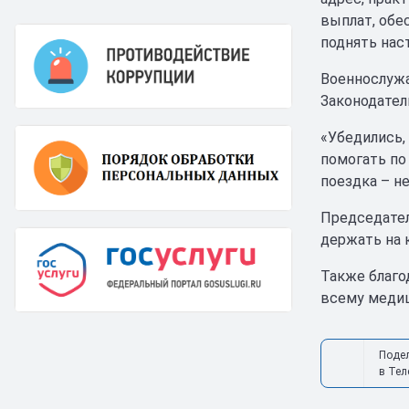
выплат, обе
поднять наст
Военнослужа
Законодател
«Убедились,
помогать по
поездка – н
Председател
держать на 
Также благо
всему медиц
Поде
в Тел