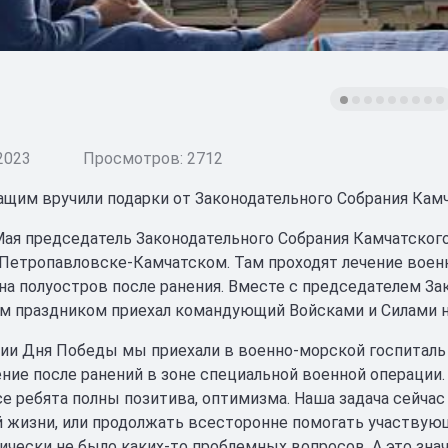
2023
Просмотров: 2712
щим вручили подарки от Законодательного Собрания Камч
Мая председатель Законодательного Собрания Камчатског
 Петропавловске-Камчатском. Там проходят лечение воен
а полуостров после ранения. Вместе с председателем За
 праздником приехал командующий Войсками и Силами 
ии Дня Победы мы приехали в военно-морской госпиталь 
ние после ранений в зоне специальной военной операции.
се ребята полны позитива, оптимизма. Наша задача сейчас
 жизни, или продолжать всесторонне помогать участвую
тически не было каких-то проблемных вопросов. А это знач