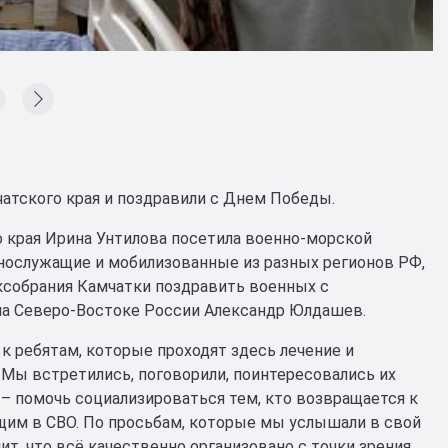
атского края и поздравили с Днем Победы.
о края Ирина Унтилова посетила военно-морской
нослужащие и мобилизованные из разных регионов РФ,
ксобрания Камчатки поздравить военных с
на Северо-Востоке России Александр Юлдашев.
к ребятам, которые проходят здесь лечение и
 Мы встретились, поговорили, поинтересовались их
 – помочь социализироваться тем, кто возвращается к
щим в СВО. По просьбам, которые мы услышали в свой
ит, что всё качественно организовано с точки зрения