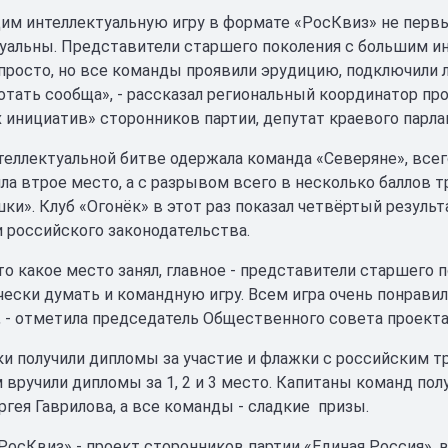
м интеллектуальную игру в формате «РосКвиз» не первы
уальны. Представители старшего поколения с большим и
просто, но все команды проявили эрудицию, подключили 
ботать сообща», - рассказал региональный координатор 
 инициатив» сторонников партии, депутат краевого парла
теллектуальной битве одержала команда «Северяне», всего
яла втрое место, а с разрывом всего в несколько баллов
ки». Клуб «Огонёк» в этот раз показал четвёртый результ
и российского законодательства.
то какое место занял, главное - представители старшего 
чески думать и командную игру. Всем игра очень понрави
, - отметила председатель Общественного совета проекта
ки получили дипломы за участие и флажки с российским 
 вручили дипломы за 1, 2 и 3 место. Капитаны команд по
ргея Гаврилова, а все команды - сладкие призы.
РосКвиз» - проект сторонников партии «Единая Россия», в