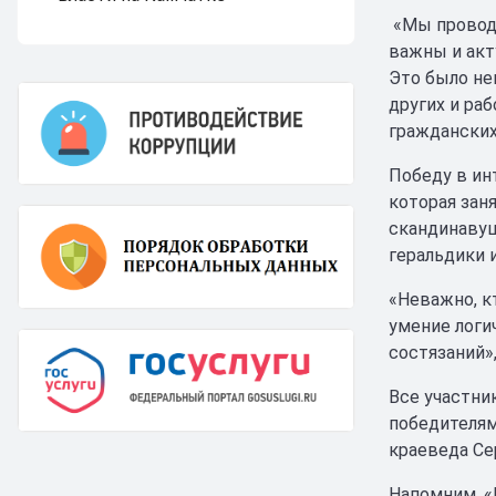
«Мы проводи
важны и акт
Это было не
других и ра
гражданских
Победу в ин
которая зан
скандинавуш
геральдики 
«Неважно, к
умение логи
состязаний»
Все участни
победителям
краеведа Се
Напомним, «