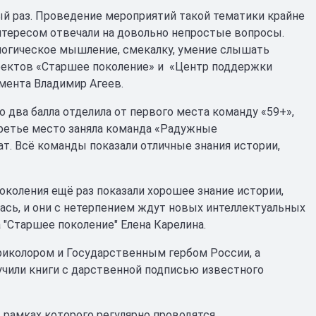
й раз. Проведение мероприятий такой тематики крайне
нтересом отвечали на довольно непростые вопросы.
логическое мышление, смекалку, умение слышать
проектов «Старшее поколение» и «Центр поддержки
мента Владимир Агеев.
 два балла отделила от первого места команду «59+»,
 третье место заняла команда «Радужные
ат. Всё команды показали отличные знания истории,
поколения ещё раз показали хорошее знание истории,
лась, и они с нетерпением ждут новых интеллектуальных
 "Старшее поколение" Елена Карелина.
триколором и Государственным гербом России, а
лучили книги с дарственной подписью известного
 рамках которого регулярно проводятся