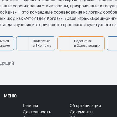
льные соревнования – викторины, приуроченные к госуд
РосКвиз» — это командные соревнования на логику, сообр
ых шоу, как «Что? Где? Когда?», «Своя игра», «Брейн-ринг
паганда изучения исторического прошлого и культурного н
литься
Поделиться
Поделиться
еграме
в ВКонтакте
в Одноклассники
ЫДУЩИЙ
МЕНЮ
Главная
Об организации
Деятельность
Документы