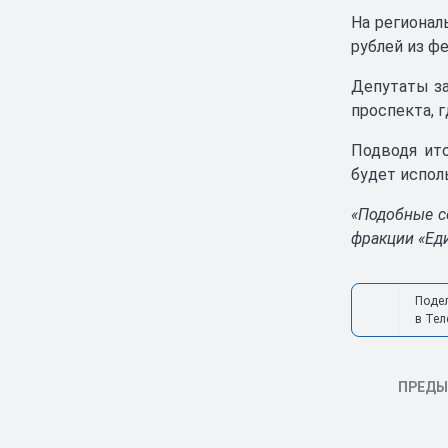
На регионал
рублей из ф
Депутаты за
проспекта, 
Подводя ит
будет испол
«Подобные с
фракции «Ед
Поде
в Тел
ПРЕД