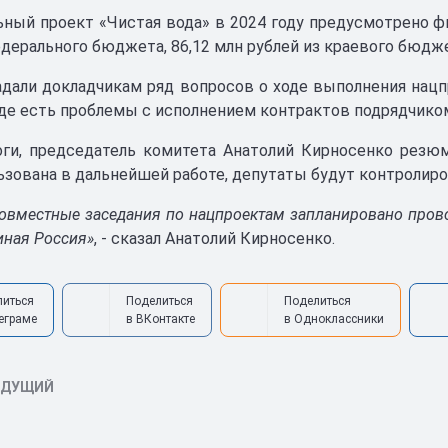
ьный проект «Чистая вода» в 2024 году предусмотрено фи
едерального бюджета, 86,12 млн рублей из краевого бюдже
дали докладчикам ряд вопросов о ходе выполнения нацпр
где есть проблемы с исполнением контрактов подрядчико
оги, председатель комитета Анатолий Кирносенко резю
ьзована в дальнейшей работе, депутаты будут контролиров
овместные заседания по нацпроектам запланировано прово
иная Россия»
, - сказал Анатолий Кирносенко.
литься
Поделиться
Поделиться
еграме
в ВКонтакте
в Одноклассники
ЫДУЩИЙ