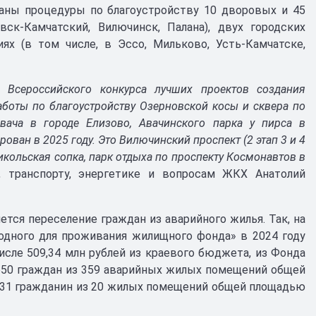
ваны процедуры по благоустройству 10 дворовых и 45
ск-Камчатский, Вилючинск, Палана), двух городских
иях (в том числе, в Эссо, Мильково, Усть-Камчатске,
й Всероссийского конкурса лучших проектов создания
аботы по благоустройству Озерновской косы и сквера по
вача в городе Елизово, Авачинского парка у пирса в
ован в 2025 году. Это Вилючинский проспект (2 этап 3 и 4
икольская сопка, парк отдыха по проспекту Космонавтов в
, транспорту, энергетике и вопросам ЖКХ Анатолий
тся переселение граждан из аварийного жилья. Так, на
одного для проживания жилищного фонда» в 2024 году
исле 509,34 млн рублей из краевого бюджета, из Фонда
 650 граждан из 359 аварийных жилых помещений общей
н 31 гражданин из 20 жилых помещений общей площадью