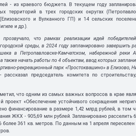
лей - из краевого бюджета. В текущем году запланиро
ых территорий в трех городских округах (Петропавлов
(Елизовского и Вулканного ГП) и 14 сельских поселен
игиле и др.).
 прозвучало, что рамках реализации идей победителе
городской среды, в 2024 году запланировано завершить р
шека в Петропавловске-Камчатском, набережной реки А
а также начать работы по 4 объектам, ввод которых запланир
ортивно-рекреационный парк «Простоквашино» в Елизово, Н
 рассказал председатель комитета по строительству
.
метил, что одним из самых важных вопросов в крае являе
й проект «Обеспечение устойчивого сокращения неприг
но финансирование в размере 1,42 млрд рублей, в том ч
ния ЖКХ - 905,69 млн рублей. Запланировано расселить
 более 361 кв. метров. По данным на 1 апреля переселе
тров.