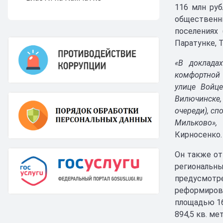
116 млн руб
общественн
поселениях 
Паратунке, Т
«В докладах
комфортной 
улице Войце
Вилючинске, 
очереди), сп
Мильково»,
-
Кирносенко
Он также от
региональны
предусмотре
реформирова
площадью 16
894,5 кв. ме