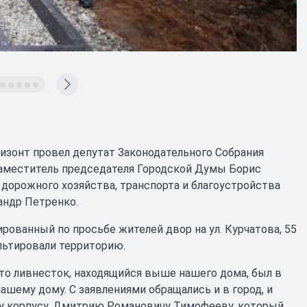
изонт провел депутат Законодательного Собрания
заместитель председателя Городской Думы Борис
 дорожного хозяйства, транспорта и благоустройства
андр Петренко.
рованный по просьбе жителей двор на ул. Курчатова, 55
альтировали территорию.
 что ливнесток, находящийся выше нашего дома, был в
нашему дому. С заявлениями обращались и в город, и
му корпусу, Дмитрию Романовичу Тимофееву, который