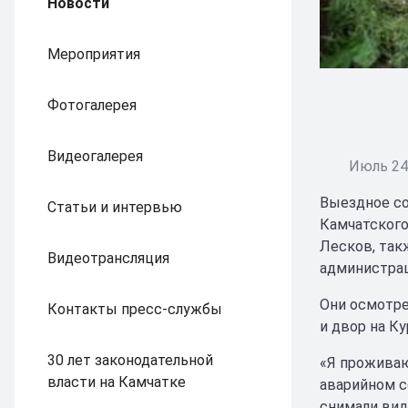
Новости
Мероприятия
Фотогалерея
Видеогалерея
Июль 24,
Выездное со
Статьи и интервью
Камчатского
Лесков, так
Видеотрансляция
администрац
Они осмотре
Контакты пресс-службы
и двор на К
30 лет законодательной
«Я проживаю
власти на Камчатке
аварийном со
снимали вид