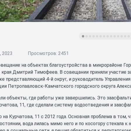
 2023
Просмотров: 2451
вещание на объектах благоустройства в микрорайоне Гор
 края Дмитрий Тимофеев. В совещании приняли участие 
же представляющий 4-й округ, и руководитель Управления
ии Петропавловск-Камчатского городского округа Алекс
ли объекты, где работы уже завершились. Это заасфальти
урчатова, 11, где сделали систему водоотведения и заасф
 на Курчатова, 11 с 2012 года. Основная проблема в том,
стоянии, вода лилась мимо него и по косогору стекала к 
ео в социальные сети, я решил обратиться к депутатско