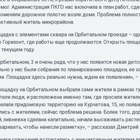
омог. Администрация ПКГО нас включила в план работ, сд
оменяли дорожное полотно возле дома. Проблема полнос
активный житель микрорайона.
щадка с элементами сквера на Орбитальном проезде – од
 Горизонт, где работы еще продолжаются. Открыть площа
 текущем году.
рбитальном, 3 и очень рада, что у нас появится новая дет
ьно у нас были собрания по планированию площадки, ее х
и. Площадка здесь реально нужна, ждем ее появления», –
ощадку на Орбитальном выбрали сами жители в рамках г
отели люди, и расположена именно там, где просили жител
елали придомовую территорию на Курчатова, 15, но появи
ись с жителями, сейчас проблема решена. Более того, дор
, ливневка сделана капитально, начали высаживать раст
варивать, чтобы нанесли разметку», – рассказал Дмитрий
ники совещания встретились с инициативным жителем дома