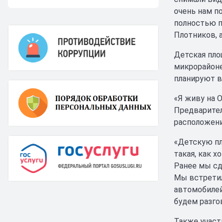
очень нам п
полностью п
Плотников, 
Детская пло
микрорайоне
планируют в
«Я живу на О
Предварител
расположени
«Детскую пл
такая, как х
Ранее мы сд
Мы встретил
автомобилей
будем разго
Также участ