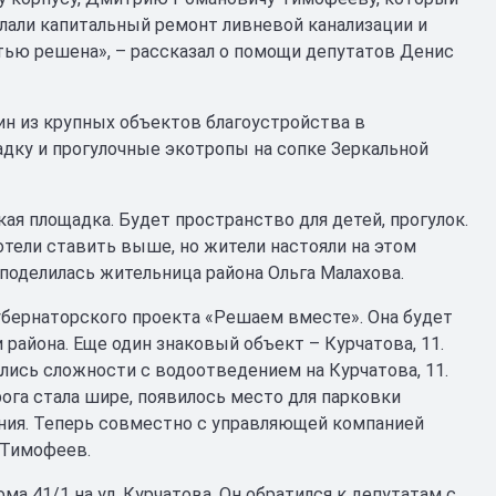
елали капитальный ремонт ливневой канализации и
тью решена», – рассказал о помощи депутатов Денис
ин из крупных объектов благоустройства в
дку и прогулочные экотропы на сопке Зеркальной
ская площадка. Будет пространство для детей, прогулок.
отели ставить выше, но жители настояли на этом
 поделилась жительница района Ольга Малахова.
убернаторского проекта «Решаем вместе». Она будет
и района. Еще один знаковый объект – Курчатова, 11.
лись сложности с водоотведением на Курчатова, 11.
ога стала шире, появилось место для парковки
ения. Теперь совместно с управляющей компанией
 Тимофеев.
 41/1 на ул. Курчатова. Он обратился к депутатам с