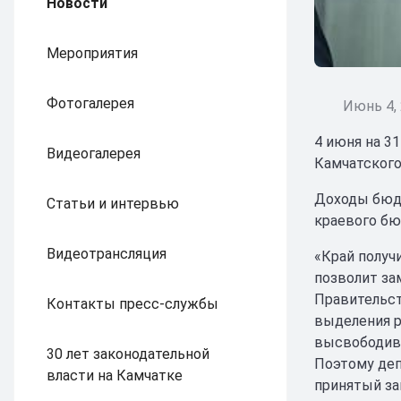
Новости
Мероприятия
Фотогалерея
Июнь 4,
4 июня на 3
Видеогалерея
Камчатского 
Доходы бюдж
Статьи и интервью
краевого бю
Видеотрансляция
«Край получ
позволит за
Правительст
Контакты пресс-службы
выделения р
высвободивш
30 лет законодательной
Поэтому деп
власти на Камчатке
принятый за