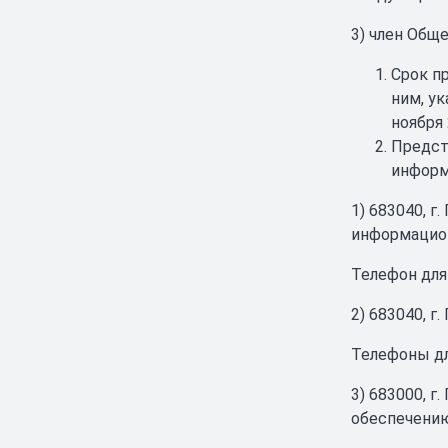
3) член Общ
Срок п
ним, у
ноября
Предст
информ
1) 683040, 
информацион
Телефон для 
2) 683040, г
Телефоны дл
3) 683000, г
обеспечению