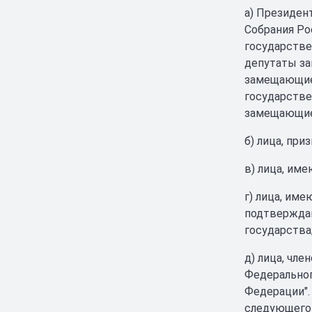
а) Президен
Собрания Ро
государстве
депутаты за
замещающие
государстве
замещающие
б) лица, пр
в) лица, им
г) лица, им
подтверждаю
государства
д) лица, чл
Федеральног
Федерации".
следующего 