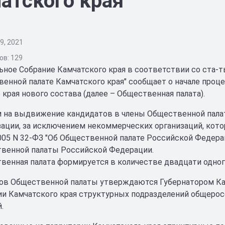
атского края
9, 2021
в: 129
ьное Собрание Камчатского края в соответствии со ста-ть
венной палате Камчатского края" сообщает о начале пр
 края нового состава (далее – Общественная палата).
 на выдвижение кандидатов в члены Общественной пала
зации, за исключением некоммерческих организаций, кот
2005 N 32-ФЗ "Об Общественной палате Российской Федера
венной палаты Российской Федерации.
венная палата формируется в количестве двадцати одного
нов Общественной палаты утверждаются Губернатором Ка
ии Камчатского края структурных подразделений общер
.