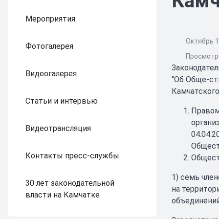
Камч
Мероприятия
Октябрь 1
Фотогалерея
Просмотро
Законодател
Видеогалерея
"Об Обще-ст
Камчатского
Статьи и интервью
Правом
органи
Видеотрансляция
04.04.
Общест
Контакты пресс-службы
Общест
1) семь чле
30 лет законодательной
на территор
власти на Камчатке
объединений