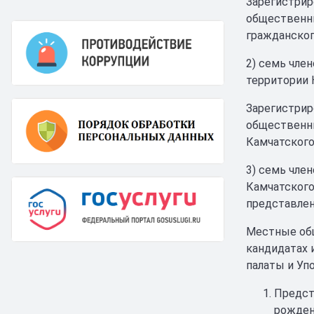
Зарегистрир
общественны
гражданског
2) семь чле
территории 
Зарегистрир
общественны
Камчатского
3) семь чле
Камчатского
представлен
Местные общ
кандидатах 
палаты и Уп
Предст
рожден