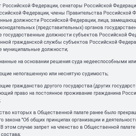
т Российской Федерации, сенаторы Российской Федерац
ссийской Федерации, члены Правительства Российской Ф
нные должности Российской Федерации, лица, замещающ
конодательных (представительных) органов государствен
 государственные должности субъектов Российской Фед
нной гражданской службы субъектов Российской Федерац
 муниципальные должности;
изнанные на основании решения суда недееспособными ил
еющие непогашенную или неснятую судимость;
еющие гражданство другого государства (других государст
щий право на постоянное проживание гражданина Росси
;
енство которых в Общественной палате ранее было прекращ
о закона "Об общих принципах организации и деятельнос
 В этом случае запрет на членство в Общественной палат
состава;