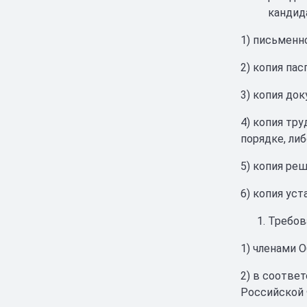
кандид
1) письменн
2) копия па
3) копия до
4) копия тр
порядке, ли
5) копия ре
6) копия ус
Требов
1) членами 
2) в соотве
Российской 