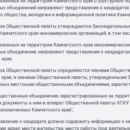
ованные на территории Камчатского края структурные п
х объединений направляют представления о кандидатах 
о общества, молодежи и информационной политики Камча
нов Общественной палаты утверждаются Законодательны
Камчатского края некоммерческих организаций, в том чи
ованные на территории Камчатского края некоммерческие
е объединения, направляют представления о кандидатах
 края;
нов Общественной палаты определяются членами Общест
 края, и членами Общественной палаты, утвержденными З
ных местными общественными объединениями, зарегистр
ественные объединения, зарегистрированные на террито
и документы к ним в аппарат Общественной палаты КГКУ
олномоченных Камчатского краяʺ;
авление о кандидате должно содержать информацию о кан
ия, адрес места жительства, место работы (род деятельно