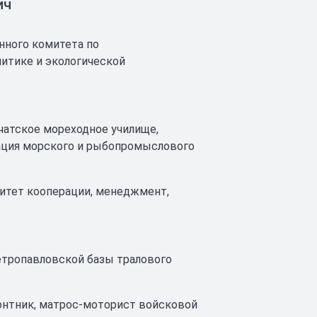
ич
нного комитета по
литике и экологической
чатское мореходное училище,
ация морского и рыбопромыслового
ситет кооперации, менеджмент,
Петропавловской базы тралового
монтник, матрос-моторист войсковой