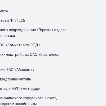
Арго»
части № 81226
рного подразделения «Гаражи» отдела
лючинска
 ТОО «Камчатавто ЛТД»
оник-настройщик ОАО «Восточное
оник ЗАО «Абсолют»
 предприниматель
ректора МУП «Автодор»
илючинского городского округа,
родским хозяйством