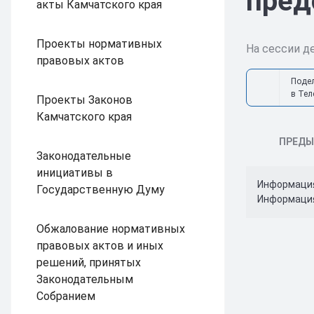
пред
акты Камчатского края
Проекты нормативных
На сессии д
правовых актов
Поде
в Тел
Проекты Законов
Камчатского края
ПРЕД
Законодательные
инициативы в
Информация 
Государственную Думу
Информация
Обжалование нормативных
правовых актов и иных
решений, принятых
Законодательным
Собранием