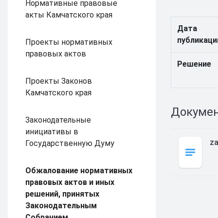
Нормативные правовые
акты Камчатского края
Дата
публикаци
Проекты нормативных
правовых актов
Решение
Проекты Законов
Камчатского края
Докуме
Законодательные
инициативы в
z
Государственную Думу
Обжалование нормативных
правовых актов и иных
решений, принятых
Законодательным
Собранием