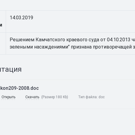
14.03.2019
и
Решением Камчатского краевого суда от 04.10.2013 час
зелеными насаждениями" признана противоречащей 
нтация
akon209-2008.doc
Открыть
Скачать
(Размер 180 Kb)
Тип файла:
doc