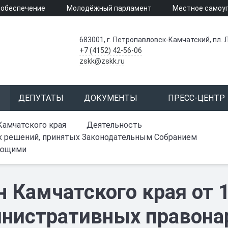
 обеспечение
Молодёжный парламент
Местное самоу
683001, г. Петропавловск-Камчатский, пл. Л
+7 (4152) 42-56-06
zskk@zskk.ru
ДЕПУТАТЫ
ДОКУМЕНТЫ
ПРЕСС-ЦЕНТР
Камчатского края
Деятельность
х решений, принятых Законодательным Собранием
ующими
н Камчатского края от 
нистративных правона