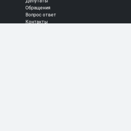
Депутаты
Обращения
Вопрос ответ
Контакты
Карта сайта
Опросы
Старая версия сайта
RSS лента новостей
СОЦИАЛЬНЫЕ СЕТИ
© 2025 Законодательное Собрание Камчатского края