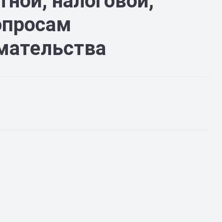
ной, налоговой,
опросам
мательства