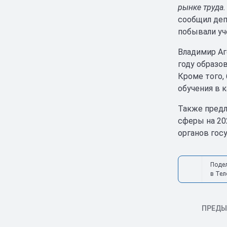
рынке труда
сообщил деп
побывали уч
Владимир Аг
году образо
Кроме того,
обучения в 
Также предл
сферы на 20
органов гос
Поде
в Тел
ПРЕД