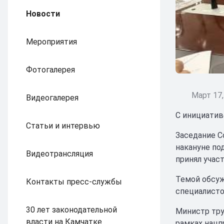
Новости
Мероприятия
Фотогалерея
Март 17,
Видеогалерея
С инициатив
Статьи и интервью
Заседание С
накануне по
Видеотрансляция
принял учас
Темой обсуж
Контакты пресс-службы
специалисто
30 лет законодательной
Министр тру
власти на Камчатке
рамках нацп