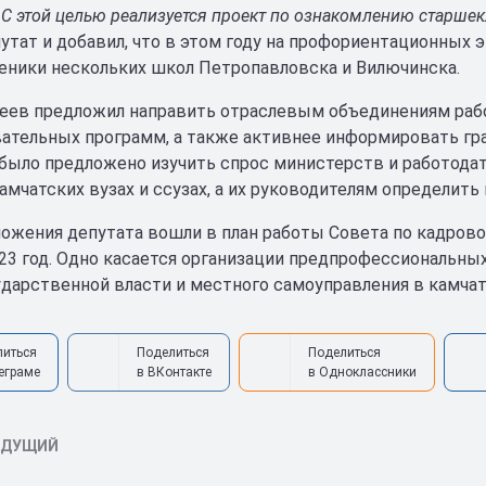
. С этой целью реализуется проект по ознакомлению старш
утат и добавил, что в этом году на профориентационных 
еники нескольких школ Петропавловска и Вилючинска.
еев предложил направить отраслевым объединениям рабо
вательных программ, а также активнее информировать г
 было предложено изучить спрос министерств и работод
камчатских вузах и ссузах, а их руководителям определит
ожения депутата вошли в план работы Совета по кадров
23 год. Одно касается организации предпрофессиональных
ударственной власти и местного самоуправления в камчат
литься
Поделиться
Поделиться
еграме
в ВКонтакте
в Одноклассники
ЫДУЩИЙ