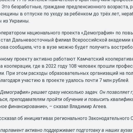
 Это безработные, граждане предпенсионного возраста, р
енщины в отпуске по уходу за ребёнком до трёх лет, не
 из Украины.
 оператором национального проекта «Демография» по по
 стал Дальневосточный филиал Всероссийской академии в
ова сообщила, что в вузе можно будет получить востреб
нному проекту активно работают Камчатский кооператив
а кооперации, где в 2022 году 108 человек прошли профе
и. При этом расходы образовательных организаций на пол
лагодаря участию в проекте удалось почти 7 млн рублей.
Демография» решает сразу несколько задач. Он позволяет 
ться, преподавателям пройти обучение и повысить квалифик
ное финансирование
», – сказал Владимир Агеев.
ссказал об инициативах регионального Законодательного 
парламент активно поддерживает подготовку в наших вузах