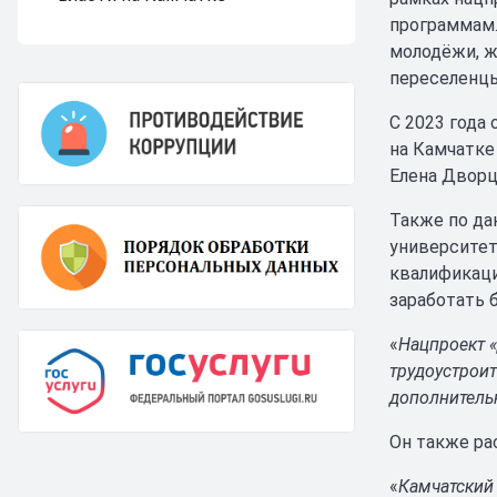
программам.
молодёжи, ж
переселенцы
С 2023 года
на Камчатке
Елена Дворц
Также по да
университет
квалификаци
заработать б
«
Нацпроект «
трудоустрои
дополнитель
Он также ра
«
Камчатский 