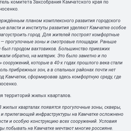
ель комитета Заксобрания Камчатского края по
носенко.
верждённым планом комплексного развития городского
ые власти и институты развития уделяют Камчатке особое
лагоустроить город. Для жителей построят комфортные
в — прогулочные зоны и смотровые площадки. Раньше
ы был городом вахтовиков. Большинство приезжих
жали обратно, на материк. Это было заметно и по
 сооружений, которые в 40-х годах прошлого века стали
ль прибрежных зон, а в спальных районах почти нет
од Камчатки, сформировав здесь комфортную среду, где
носенко.
я территорий жилых кварталов.
В жилых кварталах появятся прогулочные зоны, скверы,
в и прилегающей инфраструктуры на Камчатке осложнено
ости и особую конструкцию всех сооружений. Условия
жды побывать на Камчатке мечтают многие россияне.