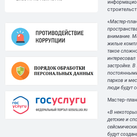
информацион
строительст
«
Мастер-пла
пространства
внимание. Ма
жилые компл
такое сложн
интересовал 
застройке. В
постоянными
парков и мес
люди будут с
Мастер-план
«
В некоторых
детские и с
сейсмическим
будут создан