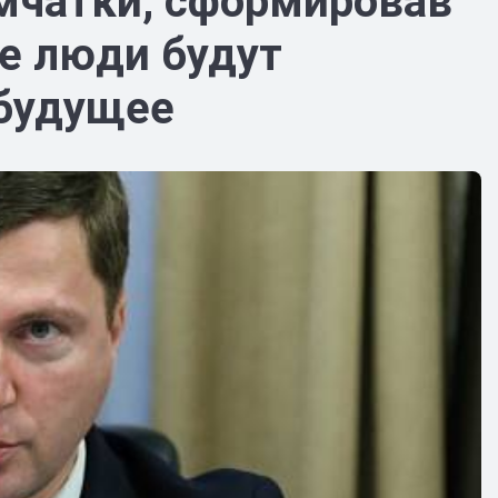
мчатки, сформировав
де люди будут
 будущее