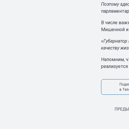
Поэтому зде
парламентар
В числе важ
Мишенной и 
«
Губернатор
качеству жиз
Напомним, ч
реализуется
Поде
в Тел
ПРЕД