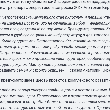
ному агентству «Камчатка-Информ» рассказал председат
ву, транспорту, энергетике и вопросам ЖКХ Анатолий Кир
н Петропавловска-Камчатского стал пилотным и первым ут
 на Дальнем Востоке. Это не случайный выбор — федеральн
стер-план, созданный по поручению Президента, призван б
ексы и удобную социальную инфраструктуру, а для туристо
о было представить. Петропавловск-Камчатский многие год
только доход — они ловили рыбу, зарабатывали деньги и уез
 Петропавловске-Камчатском много изначально «временных»
. Ещё здесь много промышленных территорий, особенно вдо
т для прогулок. Мастер-план призван поменять главный гор
оздавать семьи, и строить будущее
», – сказал Анатолий Кир
 предусматривает шесть проектов комплексного развити
 районах города снесут аварийные дома и построят новые. 
портивные площадки. Проектирование и строительство домо
и рисками, и это требует более тщательного анализа местн
ы не только для местных жителей, но и для туристов. Одна