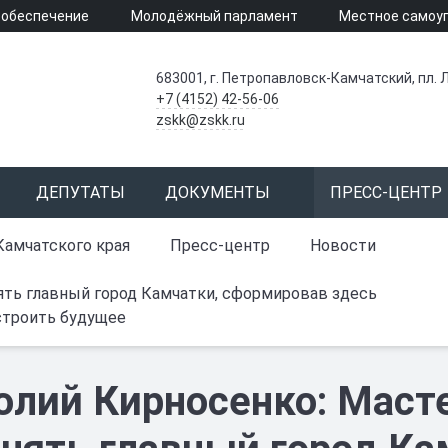
 обеспечение
Молодёжный парламент
Местное самоу
683001, г. Петропавловск-Камчатский, пл. Л
+7 (4152) 42-56-06
zskk@zskk.ru
ДЕПУТАТЫ
ДОКУМЕНТЫ
ПРЕСС-ЦЕНТР
Камчатского края
Пресс-центр
Новости
ять главный город Камчатки, сформировав здесь
строить будущее
олий Кирносенко: Маст