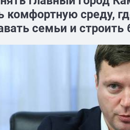
нять главный город Ка
ь комфортную среду, г
авать семьи и строить